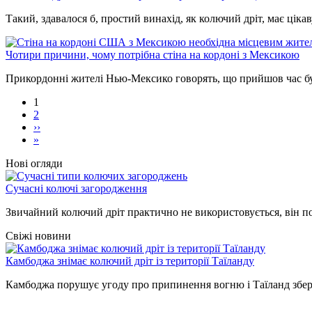
Такий, здавалося б, простий винахід, як колючий дріт, має ціка
Чотири причини, чому потрібна стіна на кордоні з Мексикою
Прикордонні жителі Нью-Мексико говорять, що прийшов час бу
1
2
Розбивка
››
Наступна
на
»
Остання
сторінка
сторінки
сторінка
Нові огляди
Сучасні колючі загородження
Звичайний колючий дріт практично не використовується, він по
Свіжі новини
Камбоджа знімає колючий дріт із території Таїланду
Камбоджа порушує угоду про припинення вогню і Таїланд збере