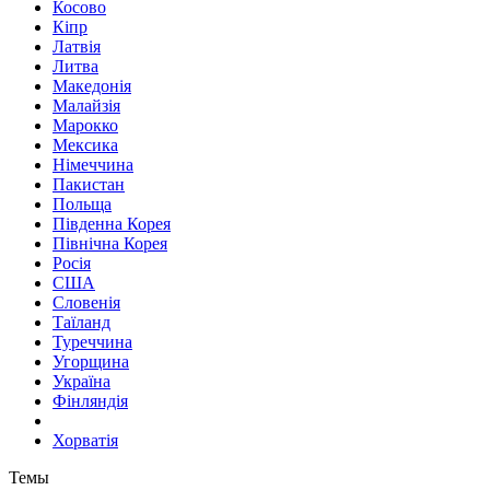
Косово
Кіпр
Латвія
Литва
Македонія
Малайзія
Марокко
Мексика
Німеччина
Пакистан
Польща
Південна Корея
Північна Корея
Росія
США
Словенія
Таїланд
Туреччина
Угорщина
Україна
Фінляндія
Хорватія
Темы