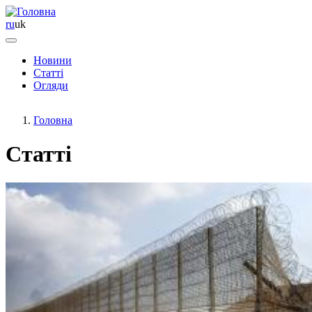
ru
uk
Новини
Статті
Основная
Огляди
навигация
Головна
Статті