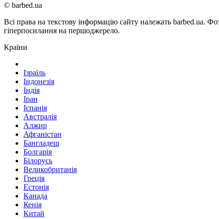
© barbed.ua
Всі права на текстову інформацію сайту належать barbed.ua. Фо
гіперпосилання на першоджерело.
Країни
Ізраїль
Індонезія
Індія
Іран
Іспанія
Австралія
Алжир
Афганістан
Бангладеш
Болгарія
Білорусь
Великобританія
Греція
Естонія
Канада
Кенія
Китай