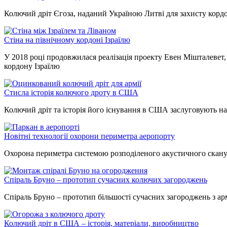
Колючий дріт Єгоза, наданий Україною Литві для захисту кордо
Стіна на північному кордоні Ізраїлю
У 2018 році продовжилася реалізація проекту Евен Мішталевет, 
кордону Ізраїлю
Стисла історія колючого дроту в США
Колючий дріт та історія його існування в США заслуговують на
Новітні технології охорони периметра аеропорту
Охорона периметра системою розподіленого акустичного скану
Спіраль Бруно – прототип сучасних колючих загороджень
Спіраль Бруно – прототип більшості сучасних загороджень з ар
Колючий дріт в США – історія, матеріали, виробництво