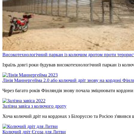
Високотехнологічний паркан із колючим дротом проти терорис
Ізраїль довгі роки будував високотехнологічний паркан із ко
Лінія Маннергейма 2.0 або колючий дріт знову на кордоні Фінля
Через багато років Фінляндія знову почала зміцнювати кордони 
Залізна завіса з колючого дроту
Хоча колючий дріт на кордонах з Білоруссю та Росією з'явився 
Колючий дріт Єгоза для Литви