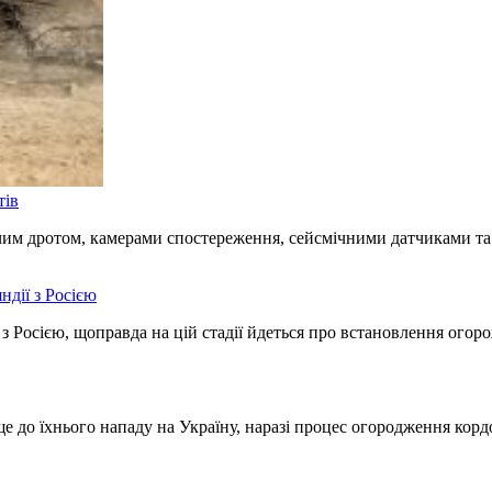
тів
лючим дротом, камерами спостереження, сейсмічними датчиками т
ндії з Росією
з Росією, щоправда на цій стадії йдеться про встановлення огоро
ще до їхнього нападу на Україну, наразі процес огородження корд