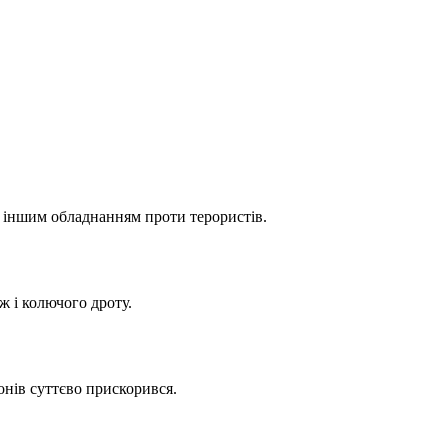
а іншим обладнанням проти терористів.
ж і колючого дроту.
онів суттєво прискорився.