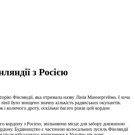
ляндії з Росією
торію Фінляндії, яка отримала назву Лінія Маннергейма. І хоча
 лінії було знищено значну кількість радянських окупантів.
ж і колючого дроту, оскільки багато років цей кордон
ого кордону з Росією, звільняючи місце для забору довжиною
ордону. Будівництво є частиною колосальних зусиль Фінляндії
 після військового вторгнення в Україну рік тому.