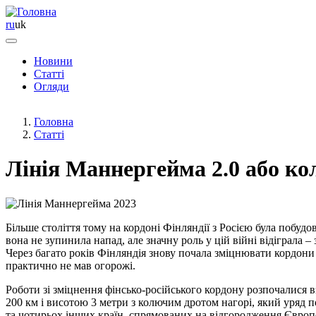
ru
uk
Новини
Статті
Основная
Огляди
навигация
Головна
Статті
Лінія Маннергейма 2.0 або кол
Більше століття тому на кордоні Фінляндії з Росією була побуд
вона не зупинила напад, але значну роль у цій війні відіграла –
Через багато років Фінляндія знову почала зміцнювати кордони 
практично не мав огорожі.
Роботи зі зміцнення фінсько-російського кордону розпочалися 
200 км і висотою 3 метри з колючим дротом нагорі, який уряд 
та чотирьох інших країн, спрямованих на відгородження Європей