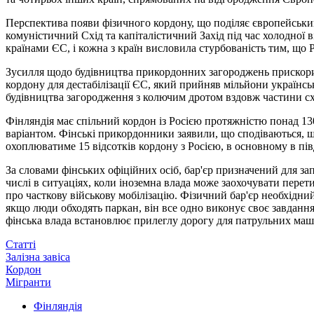
Перспектива появи фізичного кордону, що поділяє європейський 
комуністичний Схід та капіталістичний Захід під час холодної
країнами ЄС, і кожна з країн висловила стурбованість тим, що 
Зусилля щодо будівництва прикордонних загороджень прискорил
кордону для дестабілізації ЄС, який прийняв мільйони українсь
будівництва загородження з колючим дротом вздовж частини сх
Фінляндія має спільний кордон із Росією протяжністю понад 13
варіантом. Фінські прикордонники заявили, що сподіваються, що 
охоплюватиме 15 відсотків кордону з Росією, в основному в пі
За словами фінських офіційних осіб, бар'єр призначений для за
числі в ситуаціях, коли іноземна влада може заохочувати перет
про часткову військову мобілізацію. Фізичний бар'єр необхідний
якщо люди обходять паркан, він все одно виконує своє завдан
фінська влада встановлює прилеглу дорогу для патрульних маш
Статті
Залізна завіса
Кордон
Мігранти
Фінляндія