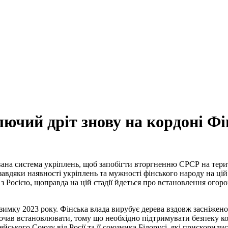
ючий дріт знову на кордоні Фін
ована система укріплень, щоб запобігти вторгненню СРСР на тери
 завдяки наявності укріплень та мужності фінського народу на цій
з Росією, щоправда на цій стадії йдеться про встановлення огоро
взимку 2023 року. Фінська влада вирубує дерева вздовж засніжен
почав встановлювати, тому що необхідно підтримувати безпеку к
ського Союзу від Росії та її союзника Білорусі, які прискорилися