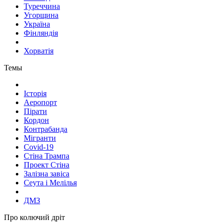
Туреччина
Угорщина
Україна
Фінляндія
Хорватія
Темы
Історія
Аеропорт
Пірати
Кордон
Контрабанда
Мігранти
Covid-19
Стіна Трампа
Проект Стіна
Залізна завіса
Сеута і Мелілья
ДМЗ
Про колючий дріт