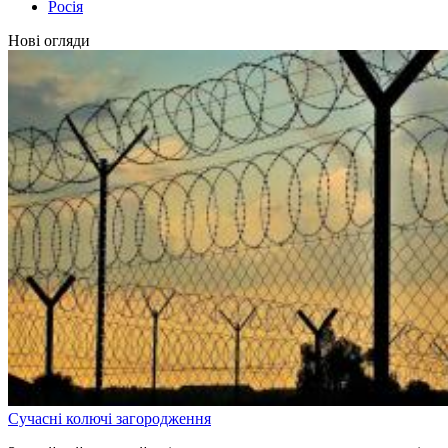
Росія
Нові огляди
Сучасні колючі загородження