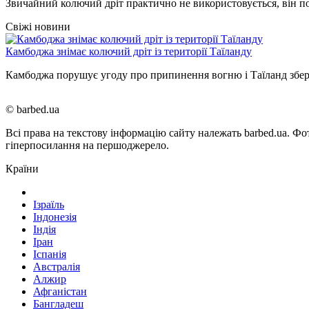
Звичайний колючий дріт практично не використовується, він по
Свіжі новини
Камбоджа знімає колючий дріт із території Таїланду
Камбоджа порушує угоду про припинення вогню і Таїланд збере
© barbed.ua
Всі права на текстову інформацію сайту належать barbed.ua. Фо
гіперпосилання на першоджерело.
Країни
Ізраїль
Індонезія
Індія
Іран
Іспанія
Австралія
Алжир
Афганістан
Бангладеш