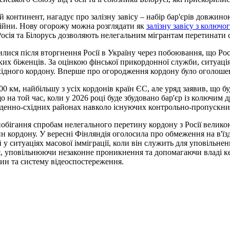
континент, нагадує про залізну завісу – набір бар'єрів довжиною
 війни. Нову огорожу можна розглядати як
залізну завісу з колючо
Росія та Білорусь дозволяють нелегальним мігрантам перетинати 
ися після вторгнення Росії в Україну через побоювання, що Ро
ких біженців. За оцінкою фінської прикордонної служби, ситуація
ідного кордону. Вперше про огородження кордону було оголошен
00 км, найбільшу з усіх кордонів країн ЄС, але уряд заявив, що
на той час, коли у 2026 році буде збудовано бар'єр із колючим д
вденно-східних районах навколо існуючих контрольно-пропускних
побігання спробам нелегального перетину кордону з Росії велико
ин кордону. У вересні Фінляндія оголосила про обмеження на в'їз
 у ситуаціях масової імміграції, коли він служить для уповільне
ня, уповільнюючи незаконне проникнення та допомагаючи владі к
ин та систему відеоспостереження.