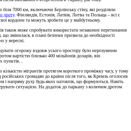
 біля 7000 км, включаючи Берлінську стіну, які розділяли
го дроту
. Фінляндія, Естонія, Латвія, Литва та Польща – всі є
свої кордони та можуть зробити це у майбутньому.
сія також може спробувати використати незаконне перетинання
, що змінилася, в плані безпеки призвела до необхідності
о у вересні.
 будувати огорожу вздовж усього простору було нерозумним
ротом вартістю близько 400 мільйонів доларів, він
 пунктів. .
ю кількістю мігрантів протягом короткого проміжку часу, у тому
д російських громадян до країни після того, як Кремль оголосив
ння і напряму руху будь-яких натовпів, що формуються. Навіть
ерувати ситуацією. На додаток до паркану з колючим дротом