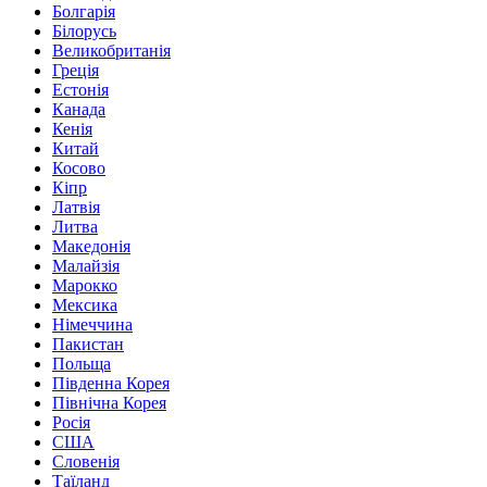
Болгарія
Білорусь
Великобританія
Греція
Естонія
Канада
Кенія
Китай
Косово
Кіпр
Латвія
Литва
Македонія
Малайзія
Марокко
Мексика
Німеччина
Пакистан
Польща
Південна Корея
Північна Корея
Росія
США
Словенія
Таїланд