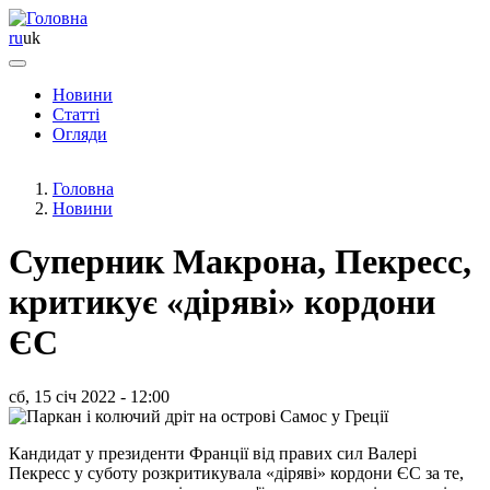
ru
uk
Новини
Статті
Основная
Огляди
навигация
Головна
Новини
Суперник Макрона, Пекресс,
критикує «діряві» кордони
ЄС
сб, 15 січ 2022 - 12:00
Кандидат у президенти Франції від правих сил Валері
Пекресс у суботу розкритикувала «діряві» кордони ЄС за те,