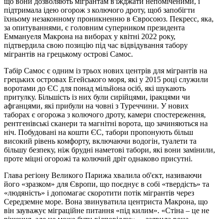
що вони дозволяють мігрантам в'їжджати непоміченими, і
підтримала ідею огорож з колючого дроту, щоб запобігти
їхньому незаконному проникненню в Євросоюз. Пекресс, яка,
за опитуваннями, є головним суперником президента
Еммануеля Макрона на виборах у квітні 2022 року,
підтвердила свою позицію під час відвідування табору
мігрантів на грецькому острові Самос.
Табір Самос є одним із трьох нових центрів для мігрантів на
грецьких островах Егейського моря, які у 2015 році служили
воротами до ЄС для понад мільйона осіб, які шукають
притулку. Більшість із них були сирійцями, іракцями чи
афганцями, які прибули на човні з Туреччини. У нових
таборах є огорожа з колючого дроту, камери спостереження,
рентгенівські сканери та магнітні ворота, що зачиняються на
ніч. Побудовані на кошти ЄС, табори пропонують більш
високий рівень комфорту, включаючи водогін, туалети та
більшу безпеку, ніж брудні наметові табори, які вони замінили,
проте міцні огорожі та колючий дріт однаково присутні.
Глава регіону Великого Парижа хвалила об'єкт, називаючи
його «зразком» для Європи, що поєднує в собі «твердість» та
«людяність» і допомагає скоротити потік мігрантів через
Середземне море. Вона звинуватила центриста Макрона, що
він зауважує міграційне питання «під килим». «Стіна – це не