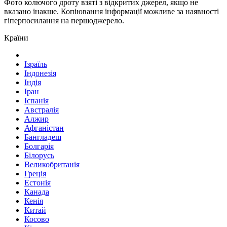
Фото колючого дроту взяті з відкритих джерел, якщо не
вказано інакше. Копіювання інформації можливе за наявності
гіперпосилання на першоджерело.
Країни
Ізраїль
Індонезія
Індія
Іран
Іспанія
Австралія
Алжир
Афганістан
Бангладеш
Болгарія
Білорусь
Великобританія
Греція
Естонія
Канада
Кенія
Китай
Косово