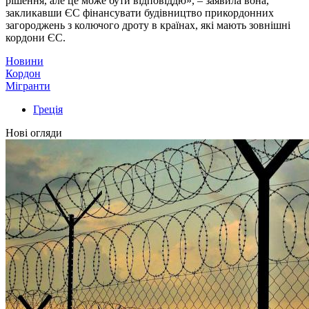
рішення, але це може бути відповіддю», – заявила вона,
закликавши ЄС фінансувати будівництво прикордонних
загороджень з колючого дроту в країнах, які мають зовнішні
кордони ЄС.
Новини
Кордон
Мігранти
Греція
Нові огляди