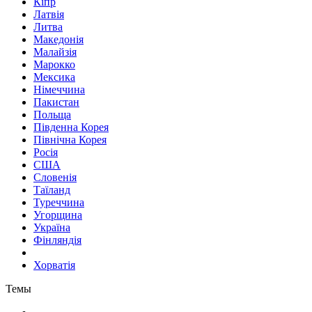
Кіпр
Латвія
Литва
Македонія
Малайзія
Марокко
Мексика
Німеччина
Пакистан
Польща
Південна Корея
Північна Корея
Росія
США
Словенія
Таїланд
Туреччина
Угорщина
Україна
Фінляндія
Хорватія
Темы