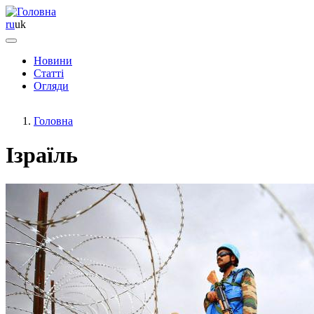
ru
uk
Новини
Статті
Основная
Огляди
навигация
Головна
Ізраїль