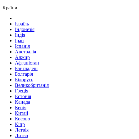
Країни
Ізраїль
Індонезія
Індія
Іран
Іспанія
Австралія
Алжир
Афганістан
Бангладеш
Болгарія
Білорусь
Великобританія
Греція
Естонія
Канада
Кенія
Китай
Косово
Кіпр
Латвія
Литва