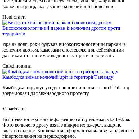
поступився місцем більш сучасному аналогу – армованої
колючої стрічці, яка замінює колючий дріт повсюдно.
Нові статті
Високотехнологічний паркан із колючим дротом проти
терористів
Ізраїль довгі роки будував високотехнологічний паркан із
колючим дротом, камерами спостереження, сейсмічними
датчиками та іншим обладнанням проти терористів.
Свіжі новини
Камбоджа знімає колючий дріт із території Таїланду
Камбоджа порушує угоду про припинення вогню і Таїланд
збере докази для міжнародного протесту.
© barbed.ua
Всі права на текстову інформацію сайту належать barbed.ua.
Фото колючого дроту взяті з відкритих джерел, якщо не
вказано інакше. Копіювання інформації можливе за наявності
гіперпосилання на першоджерело.