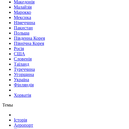
Македонія
Малайзія
Марокко
Мексика
Німеччина
Пакистан
Польща
Південна Корея
Північна Корея
Росія
США
Словенія
Таїланд
Туреччина
Угорщина
Україна
Фінляндія
Хорватія
Темы
Історія
Аеропорт