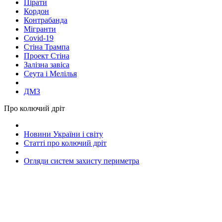
Пірати
Кордон
Контрабанда
Мігранти
Covid-19
Стіна Трампа
Проект Стіна
Залізна завіса
Сеута і Мелілья
ДМЗ
Про колючий дріт
Новини України і світу
Статті про колючий дріт
Огляди систем захисту периметра