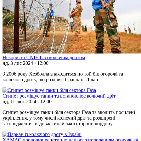
Некорисні UNIFIL за колючим дротом
нд, 3 лис 2024 - 12:00
З 2006 року Хезболла знаходиться по той бік огорожі та
колючого дроту, що розділяє Ізраїль та Ліван.
Єгипет розміщує танки та встановлює колючий дріт
нд, 11 лют 2024 - 12:00
Єгипет розміщує танки біля сектора Газа та зводить посилені
укріплення, у тому числі колючий дріт та розширені
загородження, вздовж синайської сторони кордону.
ХАМАС проводив репетицію нападу з подоланням огорожі та