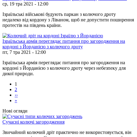
ср, 19 тра 2021 - 12:00
Ізраїльські військові будують паркан з колючого дроту
недалеко від кордону з Ліваном, щоб не допустити поширення
протестів на південь країни.
Ізраїльська армія переглядає питання про загородження на
кордоні з Йорданією з колючого дроту
пт, 7 тра 2021 - 12:00
Ізраїльська армія переглядає питання про загородження на
кордоні з Йорданією з колючого дроту через небезпеку для
дикої природи.
1
2
Розбивка
››
Наступна
на
»
Остання
сторінка
сторінки
сторінка
Нові огляди
Сучасні колючі загородження
Звичайний колючий дріт практично не використовується, він