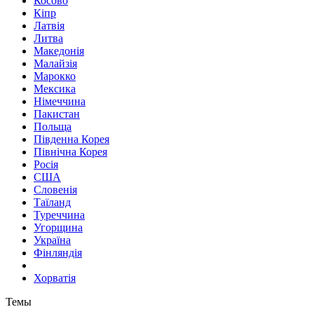
Косово
Кіпр
Латвія
Литва
Македонія
Малайзія
Марокко
Мексика
Німеччина
Пакистан
Польща
Південна Корея
Північна Корея
Росія
США
Словенія
Таїланд
Туреччина
Угорщина
Україна
Фінляндія
Хорватія
Темы