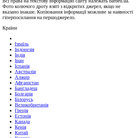
Всі права на текстову інформацію сайту належать barbed.ua.
Фото колючого дроту взяті з відкритих джерел, якщо не
вказано інакше. Копіювання інформації можливе за наявності
гіперпосилання на першоджерело.
Країни
Ізраїль
Індонезія
Індія
Іран
Іспанія
Австралія
Алжир
Афганістан
Бангладеш
Болгарія
Білорусь
Великобританія
Греція
Естонія
Канада
Кенія
Китай