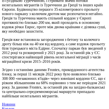
із сусідньою Туреччиною, і стримати значні потоки
нелегальних мігрантів із Туреччини до Греції та інших країн
Європи. Будівництво першого 35-кілометрового прольоту
нового паркану з колючим дротом має розпочатися негайно.
Греція та Туреччина мають спільний кордон у Європі
протяжністю близько 200 км, який проходить в основному
вздовж річки Еврос, проте між двома країнами є ділянка суші,
яку необхідно захистити.
Греція вже встановила загородження з бетону та колючого
дроту більш ніж на 40 км від кордону, а саме вздовж прольоту
біля турецького міста Едірне. Спочатку паркан був зведений у
2012 році та розширений у 2021 році. За останній рік у ЄС
спостерігався найвищий рівень нелегальної міграції з часів
міграційної кризи 2015–2016 років.
Згідно з останніми даними Frontex, прикордонного агентства
блоку, за перші 11 місяців 2022 року було виявлено близько
308 000 «незаконних в'їздів» через зовнішні кордони ЄС, що є
різким збільшенням на 68% порівняно з тим же періодом 2021
року. За даними Frontex, за останній рік на західно-балканські
та центрально-середземноморські маршрути припадало
найбільше нелегальних мігрантів.
Новини
Кордон