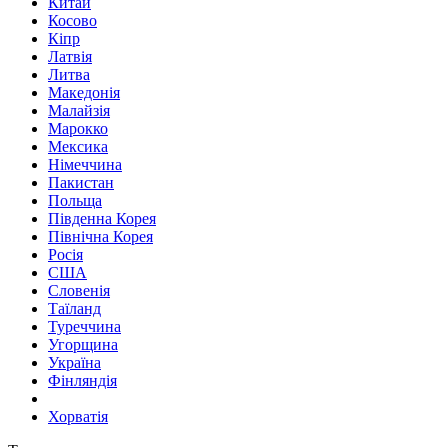
Китай
Косово
Кіпр
Латвія
Литва
Македонія
Малайзія
Марокко
Мексика
Німеччина
Пакистан
Польща
Південна Корея
Північна Корея
Росія
США
Словенія
Таїланд
Туреччина
Угорщина
Україна
Фінляндія
Хорватія