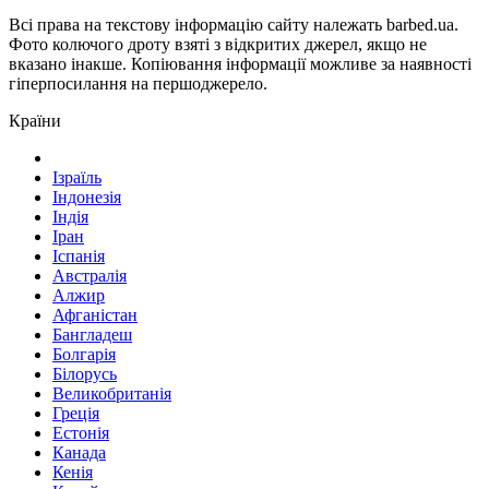
Всі права на текстову інформацію сайту належать barbed.ua.
Фото колючого дроту взяті з відкритих джерел, якщо не
вказано інакше. Копіювання інформації можливе за наявності
гіперпосилання на першоджерело.
Країни
Ізраїль
Індонезія
Індія
Іран
Іспанія
Австралія
Алжир
Афганістан
Бангладеш
Болгарія
Білорусь
Великобританія
Греція
Естонія
Канада
Кенія