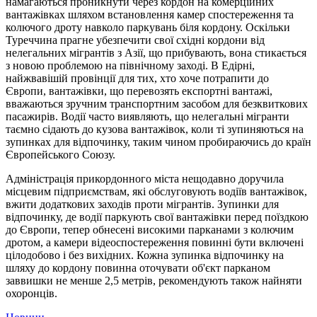
намагаються проникнути через кордон на комерційних
вантажівках шляхом встановлення камер спостереження та
колючого дроту навколо паркувань біля кордону. Оскільки
Туреччина прагне убезпечити свої східні кордони від
нелегальних мігрантів з Азії, що прибувають, вона стикається
з новою проблемою на північному заході. В Едірні,
найжвавішій провінції для тих, хто хоче потрапити до
Європи, вантажівки, що перевозять експортні вантажі,
вважаються зручним транспортним засобом для безквиткових
пасажирів. Водії часто виявляють, що нелегальні мігранти
таємно сідають до кузова вантажівок, коли ті зупиняються на
зупинках для відпочинку, таким чином пробираючись до країн
Європейського Союзу.
Адміністрація прикордонного міста нещодавно доручила
місцевим підприємствам, які обслуговують водіїв вантажівок,
вжити додаткових заходів проти мігрантів. Зупинки для
відпочинку, де водії паркують свої вантажівки перед поїздкою
до Європи, тепер обнесені високими парканами з колючим
дротом, а камери відеоспостереження повинні бути включені
цілодобово і без вихідних. Кожна зупинка відпочинку на
шляху до кордону повинна оточувати об'єкт парканом
заввишки не менше 2,5 метрів, рекомендують також найняти
охоронців.