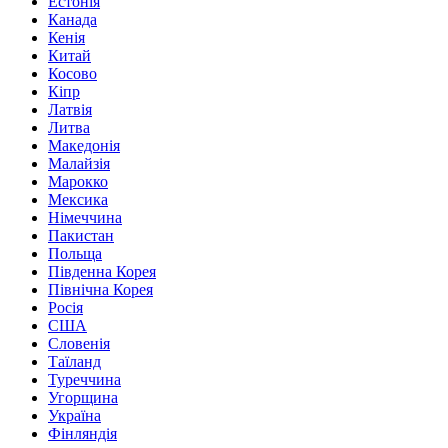
Естонія
Канада
Кенія
Китай
Косово
Кіпр
Латвія
Литва
Македонія
Малайзія
Марокко
Мексика
Німеччина
Пакистан
Польща
Південна Корея
Північна Корея
Росія
США
Словенія
Таїланд
Туреччина
Угорщина
Україна
Фінляндія