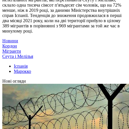
склало одна тисяча сімсот п'ятьдесят сім чоловік, що на 72%
менше, ніж в 2019 році, за даними Міністерства внутрішніх
справ Іспанії. Тенденція до зниження продовжилася в перші
два місяці 2021 року, коли на дві території прибуло в цілому
389 мігрантів в порівнянні з 969 мігрантами за той же час в
минулому році.
Новини
Кордон
Мігранти
Сеута і Мелілья
Іспанія
Марокко
Нові огляди