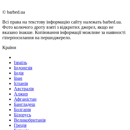
© barbed.ua
Всі права на текстову інформацію сайту належать barbed.ua.
Фото колючого дроту взяті з відкритих джерел, якщо не
вказано інакше. Копіювання інформації можливе за наявності
гіперпосилання на першоджерело.
Країни
Ізраїль
Індонезія
Індія
Іран
Іспанія
Австралія
Алжир
Афганістан
Бангладеш
Болгарія
Білорусь
Великобританія
Греція