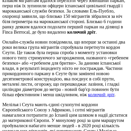
кільком мігрантам вдалося перелізти через зовнішній паркан,
перш ніж їх зупинили офіцери іспанської цивільної гвардії і
марокканської служби безпеки. За словами Ель-Пуебло,
охоронці заявили, що близько 150 мігрантів зібралися за ніч
біля периметра на марокканської стороні. Близько 6 години
ранку деяким вдалося подолати перший паркан на ділянці в
Finca Berrocal, де було видалено
колючий дріт
.
Онлайн-служба новин повідомила, що вперше за останні два
роки велика група мігрантів спробувала перетнути кордон
Сеути. Це також була перша спроба з моменту установки
нового типу стримуючого загородження, названого «гребенем
безпеки» або «гребенем для бритви». За даними іспанської
влади, в результаті інциденту ніхто не постраждав. Частини
прикордонного паркану в Сеуте були замінені новою
десятиметрової конструкцією, яка поєднує в собі прути,
металеві листи, огорожу, що перешкоджає лазіння, і гладкі
циліндри діаметром до метра - новий бар'єр повинен бути
більш ефективним і менш шкідливим, ніж
колючий дріт
.
Мелілья і Сеута мають єдині сухопутні кордони
Європейського Союзу з Африкою, і сотні мігрантів
намагалися потрапити до Іспанії цим шляхом в надії дістатися
до материкової Європи. У минулому році за цим маршрутом
пробувалися набагато менше людей - в 2020 році кількість
нелегальних мігрантів, які перетинають Сеуту і Мелілью,