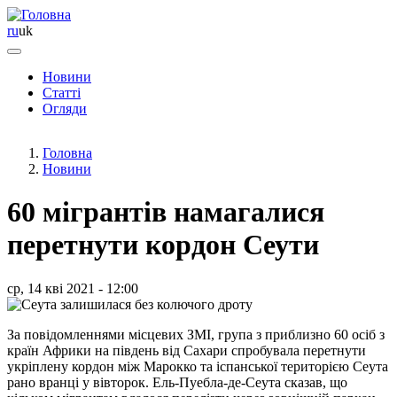
ru
uk
Новини
Статті
Основная
Огляди
навигация
Головна
Новини
60 мігрантів намагалися
перетнути кордон Сеути
ср, 14 кві 2021 - 12:00
За повідомленнями місцевих ЗМІ, група з приблизно 60 осіб з
країн Африки на південь від Сахари спробувала перетнути
укріплену кордон між Марокко та іспанської територією Сеута
рано вранці у вівторок. Ель-Пуебла-де-Сеута сказав, що