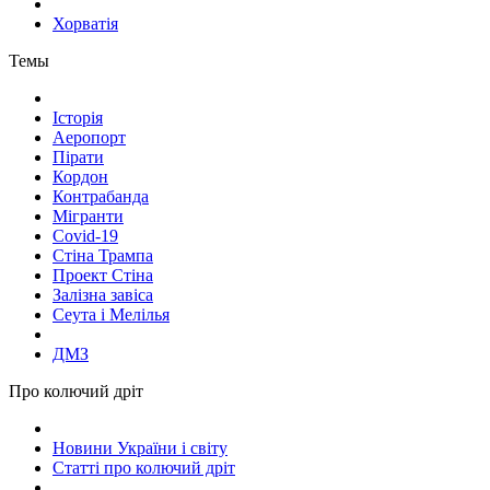
Хорватія
Темы
Історія
Аеропорт
Пірати
Кордон
Контрабанда
Мігранти
Covid-19
Стіна Трампа
Проект Стіна
Залізна завіса
Сеута і Мелілья
ДМЗ
Про колючий дріт
Новини України і світу
Статті про колючий дріт