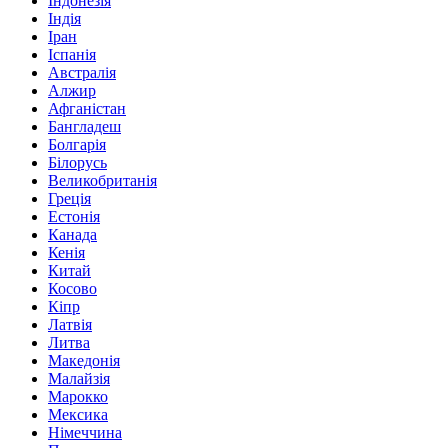
Індонезія
Індія
Іран
Іспанія
Австралія
Алжир
Афганістан
Бангладеш
Болгарія
Білорусь
Великобританія
Греція
Естонія
Канада
Кенія
Китай
Косово
Кіпр
Латвія
Литва
Македонія
Малайзія
Марокко
Мексика
Німеччина