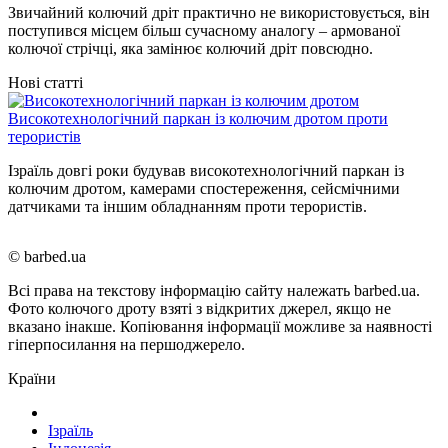
Звичайний колючий дріт практично не використовується, він
поступився місцем більш сучасному аналогу – армованої
колючої стрічці, яка замінює колючий дріт повсюдно.
Нові статті
Високотехнологічний паркан із колючим дротом проти
терористів
Ізраїль довгі роки будував високотехнологічний паркан із
колючим дротом, камерами спостереження, сейсмічними
датчиками та іншим обладнанням проти терористів.
© barbed.ua
Всі права на текстову інформацію сайту належать barbed.ua.
Фото колючого дроту взяті з відкритих джерел, якщо не
вказано інакше. Копіювання інформації можливе за наявності
гіперпосилання на першоджерело.
Країни
Ізраїль