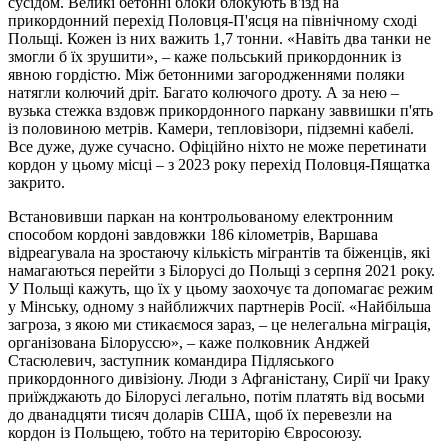
сусідом. Великі бетонні блоки блокують в'їзд на
прикордонний перехід Половця-П'ясця на північному сході
Польщі. Кожен із них важить 1,7 тонни. «Навіть два танки не
змогли б їх зрушити», – каже польський прикордонник із
явною гордістю. Між бетонними загородженнями поляки
натягли колючий дріт. Багато колючого дроту. А за нею –
вузька стежка вздовж прикордонного паркану заввишки п'ять
із половиною метрів. Камери, тепловізори, підземні кабелі.
Все дуже, дуже сучасно. Офіційно ніхто не може перетинати
кордон у цьому місці – з 2023 року перехід Половця-Пящатка
закрито.
Встановивши паркан на контрольованому електронним
способом кордоні завдовжки 186 кілометрів, Варшава
відреагувала на зростаючу кількість мігрантів та біженців, які
намагаються перейти з Білорусі до Польщі з серпня 2021 року.
У Польщі кажуть, що їх у цьому заохочує та допомагає режим
у Мінську, одному з найближчих партнерів Росії. «Найбільша
загроза, з якою ми стикаємося зараз, – це нелегальна міграція,
організована Білоруссю», – каже полковник Анджей
Стасюлевич, заступник командира Підляського
прикордонного дивізіону. Люди з Афганістану, Сирії чи Іраку
приїжджають до Білорусі легально, потім платять від восьми
до дванадцяти тисяч доларів США, щоб їх перевезли на
кордон із Польщею, тобто на територію Євросоюзу.