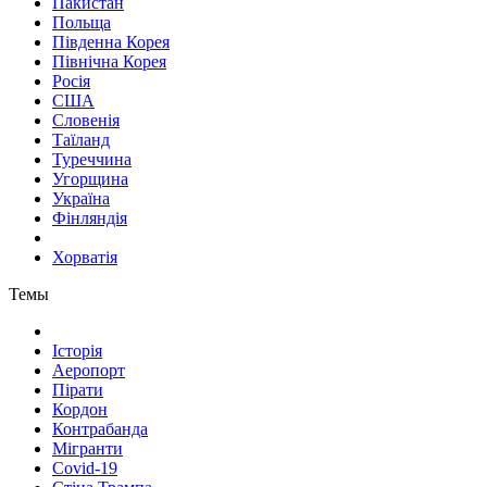
Пакистан
Польща
Південна Корея
Північна Корея
Росія
США
Словенія
Таїланд
Туреччина
Угорщина
Україна
Фінляндія
Хорватія
Темы
Історія
Аеропорт
Пірати
Кордон
Контрабанда
Мігранти
Covid-19