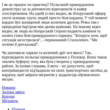
І як це працює на практиці? Польський прикордонник
демонструє це за допомогою відеозаписів із камер
спостереження. На одній із них видно, як білоруський офіцер
уночі залишає групу людей просто біля кордону. У той момент
кордон був захищений лише колючим дротом. Річка там є
природним бар'єром між двома країнами. На іншому відео
видно, як люди на білоруській стороні кидають каміння та
палять гілки біля прикордонного паркану. "Білорусь хоче, щоб
ситуація загострилася", - переконаний Стасюлевич. "Ми
хочемо її деескалації".
Чи допомагає паркан та колючий дріт хоч якось? Так,
відповідають польські прикордонники у Половці. Вони також
хвалять буферну зону, яка була створена у прикордонному
районі. За їхніми словами, її мета – не допустити, щоб
контрабандисти під'їжджали на своїх транспортних засобах до
кордону, щоб забрати мігрантів у заздалегідь обумовлених
місцях.
Новини
Залізна завіса
Кордон
Мігранти
Польща