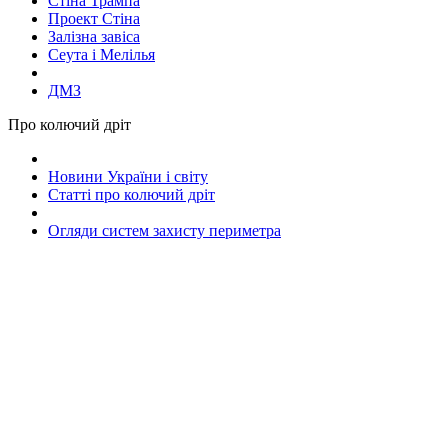
Стіна Трампа
Проект Стіна
Залізна завіса
Сеута і Мелілья
ДМЗ
Про колючий дріт
Новини України і світу
Статті про колючий дріт
Огляди систем захисту периметра