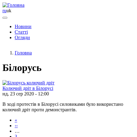
ru
uk
Новини
Статті
Основная
Огляди
навигация
Головна
Білорусь
Колючий дріт в Білорусі
нд, 23 сер 2020 - 12:00
В ході протестів в Білорусі силовиками було використано
колючий дріт проти демонстрантів.
«
Перша
‹‹
сторінка
Попередня
Розбивка
…
сторінка
на
3