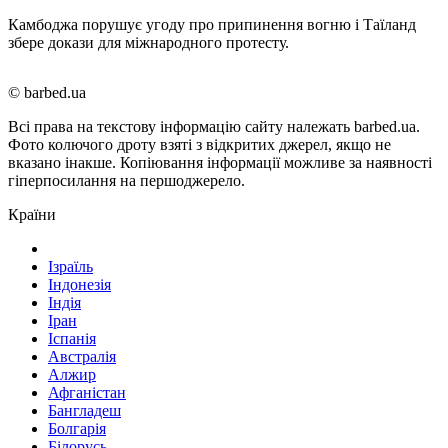
Камбоджа порушує угоду про припинення вогню і Таїланд
збере докази для міжнародного протесту.
© barbed.ua
Всі права на текстову інформацію сайту належать barbed.ua.
Фото колючого дроту взяті з відкритих джерел, якщо не
вказано інакше. Копіювання інформації можливе за наявності
гіперпосилання на першоджерело.
Країни
Ізраїль
Індонезія
Індія
Іран
Іспанія
Австралія
Алжир
Афганістан
Бангладеш
Болгарія
Білорусь