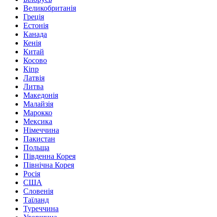
Великобританія
Греція
Естонія
Канада
Кенія
Китай
Косово
Кіпр
Латвія
Литва
Македонія
Малайзія
Марокко
Мексика
Німеччина
Пакистан
Польща
Південна Корея
Північна Корея
Росія
США
Словенія
Таїланд
Туреччина