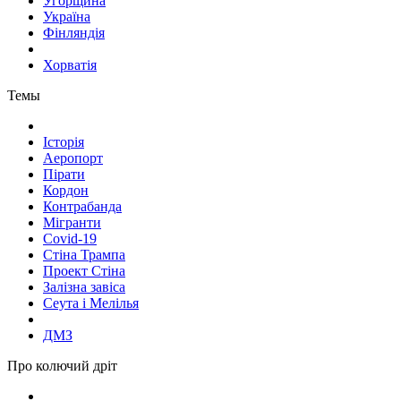
Угорщина
Україна
Фінляндія
Хорватія
Темы
Історія
Аеропорт
Пірати
Кордон
Контрабанда
Мігранти
Covid-19
Стіна Трампа
Проект Стіна
Залізна завіса
Сеута і Мелілья
ДМЗ
Про колючий дріт