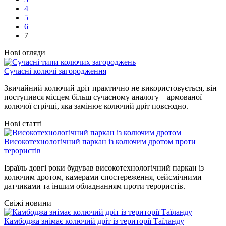
сторінки
4
5
6
7
Нові огляди
Сучасні колючі загородження
Звичайний колючий дріт практично не використовується, він
поступився місцем більш сучасному аналогу – армованої
колючої стрічці, яка замінює колючий дріт повсюдно.
Нові статті
Високотехнологічний паркан із колючим дротом проти
терористів
Ізраїль довгі роки будував високотехнологічний паркан із
колючим дротом, камерами спостереження, сейсмічними
датчиками та іншим обладнанням проти терористів.
Свіжі новини
Камбоджа знімає колючий дріт із території Таїланду