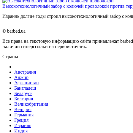
Высокотехнологичный забор с колючей проволокой против тер
Израиль долгие годы строил высокотехнологичный забор с ко
© barbed.ua
Все права на текстовую информацию сайта принадлежат barbed
наличии гиперссылки на первоисточник.
Страны
Австралия
Алжир
Афганистан
Бангладеш
Беларусь
Болгария
Великобритания
Венгрия
Германия
Греция
Израиль
Индия