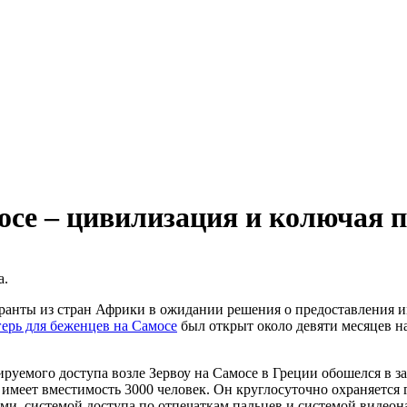
осе – цивилизация и колючая 
игранты из стран Африки в ожидании решения о предоставления и
ерь для беженцев на Самосе
был открыт около девяти месяцев на
руемого доступа возле Зервоу на Самосе в Греции обошелся в з
 имеет вместимость 3000 человек. Он круглосуточно охраняется
и, системой доступа по отпечаткам пальцев и системой видеон