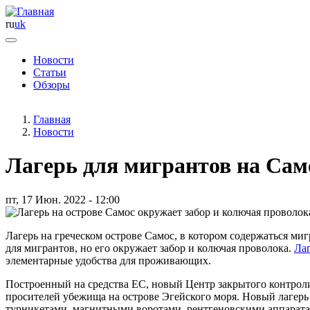
ru
uk
Новости
Статьи
Основная
Обзоры
навигация
Главная
Новости
Лагерь для мигрантов на Сам
пт, 17 Июн. 2022 - 12:00
Лагерь на греческом острове Самос, в котором содержаться м
для мигрантов, но его окружает забор и колючая проволока.
Лаг
элементарные удобства для проживающих.
Построенный на средства ЕС, новый Центр закрытого контроли
просителей убежища на острове Эгейского моря. Новый лагерь
турникетами, магнитными воротами, рентгеновскими аппаратам