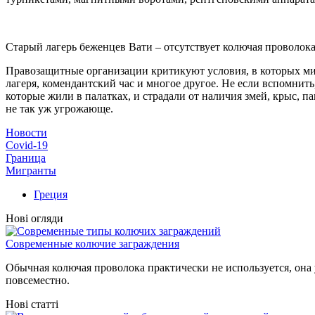
Старый лагерь беженцев Вати – отсутствует колючая проволо
Правозащитные организации критикуют условия, в которых миг
лагеря, комендантский час и многое другое. Не если вспомнить
которые жили в палатках, и страдали от наличия змей, крыс, п
не так уж угрожающе.
Новости
Covid-19
Граница
Мигранты
Греция
Нові огляди
Современные колючие заграждения
Обычная колючая проволока практически не используется, она
повсеместно.
Нові статті