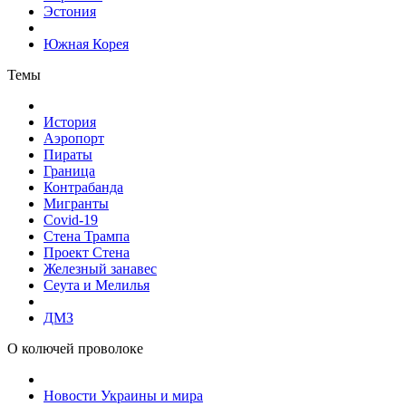
Эстония
Южная Корея
Темы
История
Аэропорт
Пираты
Граница
Контрабанда
Мигранты
Covid-19
Стена Трампа
Проект Стена
Железный занавес
Сеута и Мелилья
ДМЗ
О колючей проволоке
Новости Украины и мира