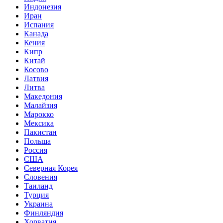
Индонезия
Иран
Испания
Канада
Кения
Кипр
Китай
Косово
Латвия
Литва
Македония
Малайзия
Марокко
Мексика
Пакистан
Польша
Россия
США
Северная Корея
Словения
Таиланд
Турция
Украина
Финляндия
Хорватия