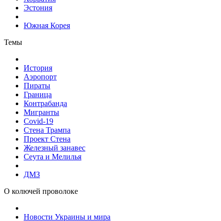
Эстония
Южная Корея
Темы
История
Аэропорт
Пираты
Граница
Контрабанда
Мигранты
Covid-19
Стена Трампа
Проект Стена
Железный занавес
Сеута и Мелилья
ДМЗ
О колючей проволоке
Новости Украины и мира