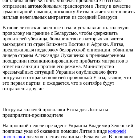
составила более 38 тонн. Колючая проволока Егоза была
отправлена автомобильным транспортом в Литву в качестве
гуманитарной помощи, поскольку Литва пытается остановить
наплыв нелегальных мигрантов из соседней Беларуси.
В июле литовские военные начали устанавливать колючую
проволоку на границе с Беларусью, чтобы сдерживать
просителей убежища, большинство из которых являются
выходцами из стран Ближнего Востока и Африки. Литва,
предложившая поддержку белорусской оппозиции, обвинила
лидера страны Александра Лукашенко в преднамеренном
поощрении несанкционированного прибытия мигрантов в
ответ на санкции против его режима. Министерство
чрезвычайных ситуаций Украины опубликовало фото
погрузки и отправки колючей проволокой Егоза, заявив, что
это первая партия, и ожидается, что в сентябре будут
отправлены другие.
Погрузка колючей проволоки Егоза для Литвы на
предприятии-производителе
На прошлой неделе президент Украины Владимир Зеленский
подписал указ об оказании помощи Литве в виде
колючей
проволоки
для укрепления границы с Беларусью. В прошлом