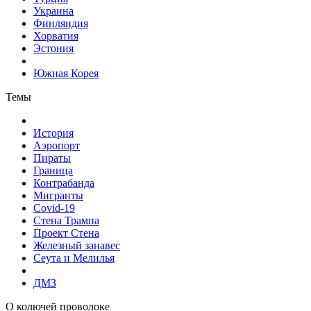
Украина
Финляндия
Хорватия
Эстония
Южная Корея
Темы
История
Аэропорт
Пираты
Граница
Контрабанда
Мигранты
Covid-19
Стена Трампа
Проект Стена
Железный занавес
Сеута и Мелилья
ДМЗ
О колючей проволоке