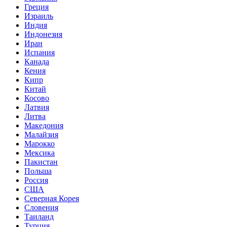
Греция
Израиль
Индия
Индонезия
Иран
Испания
Канада
Кения
Кипр
Китай
Косово
Латвия
Литва
Македония
Малайзия
Марокко
Мексика
Пакистан
Польша
Россия
США
Северная Корея
Словения
Таиланд
Турция