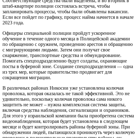
Соответствующие средства были выделены, и во вторник в
штаб-квартире полиции состоялась встреча, чтобы
запланировать процессы, чтобы были объявлены вакансии.
Если все пойдет по графику, процесс найма начнется в начале
2023 года.
Офицеры специальной полиции пройдут ускоренное
обучение в течение одного месяца в Полицейской академии
по обращению с оружием, проведению арестов и обращению
с мигрирующими людьми. Затем они получат свое
снаряжение, транспортные средства и обмундирование.
Помогать спецподразделению будут солдаты, охраняющие
посты в буферной зоне. Создание спецподразделения — одна
из трех мер, которые правительство продвигает для
сокращения миграции.
В различных районах Никосии уже установлена колючая
проволока, которая оказалась не такой эффективной. Это не
удивительно, поскольку колючая проволока сама никого
защитить не может – нужна комплексная система защиты,
включая средства наблюдения, сигнализации и охранников.
Для этого у израильской компании была приобретена система
видеонаблюдения, которая будет установлена в следующем
месяце и будет контролировать районы буферной зоны. При
обнаружении людей, пытающихся проникнуть через колючую
проволоку в подконтрольные правительству районы, он