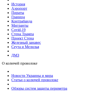
История
Аэропорт
Пираты
Граница
Контрабанда
Мигранты
Covid-19
Стена Трампа
Проект Стена
Железный занавес
Сеута и Мелилья
ДМЗ
О колючей проволоке
Новости Украины и мира
Статьи о колючей проволоке
Обзоры систем защиты периметра