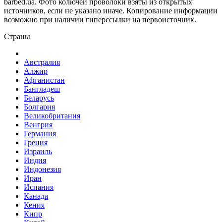
barbed.ua. Фото колючей проволоки взяты из открытых
источников, если не указано иначе. Копирование информации
возможно при наличии гиперссылки на первоисточник.
Страны
Австралия
Алжир
Афганистан
Бангладеш
Беларусь
Болгария
Великобритания
Венгрия
Германия
Греция
Израиль
Индия
Индонезия
Иран
Испания
Канада
Кения
Кипр