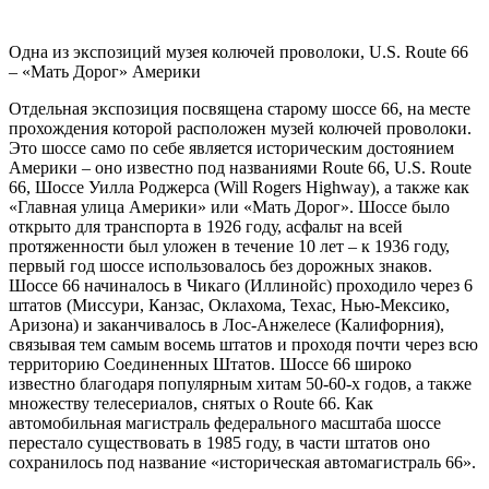
Одна из экспозиций музея колючей проволоки, U.S. Route 66
– «Мать Дорог» Америки
Отдельная экспозиция посвящена старому шоссе 66, на месте
прохождения которой расположен музей колючей проволоки.
Это шоссе само по себе является историческим достоянием
Америки – оно известно под названиями Route 66, U.S. Route
66, Шоссе Уилла Роджерса (Will Rogers Highway), а также как
«Главная улица Америки» или «Мать Дорог». Шоссе было
открыто для транспорта в 1926 году, асфальт на всей
протяженности был уложен в течение 10 лет – к 1936 году,
первый год шоссе использовалось без дорожных знаков.
Шоссе 66 начиналось в Чикаго (Иллинойс) проходило через 6
штатов (Миссури, Канзас, Оклахома, Техас, Нью-Мексико,
Аризона) и заканчивалось в Лос-Анжелесе (Калифорния),
связывая тем самым восемь штатов и проходя почти через всю
территорию Соединенных Штатов. Шоссе 66 широко
известно благодаря популярным хитам 50-60-х годов, а также
множеству телесериалов, снятых о Route 66. Как
автомобильная магистраль федерального масштаба шоссе
перестало существовать в 1985 году, в части штатов оно
сохранилось под название «историческая автомагистраль 66».