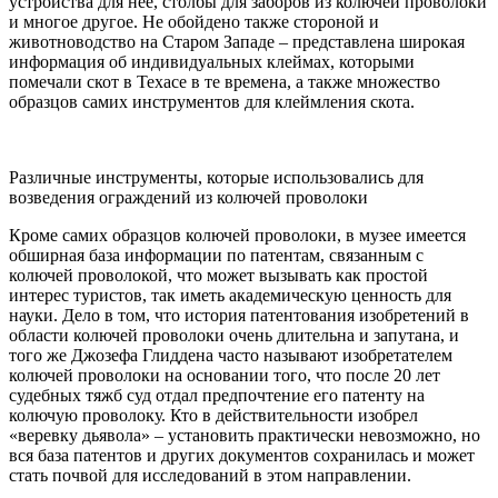
устройства для нее, столбы для заборов из колючей проволоки
и многое другое. Не обойдено также стороной и
животноводство на Старом Западе – представлена широкая
информация об индивидуальных клеймах, которыми
помечали скот в Техасе в те времена, а также множество
образцов самих инструментов для клеймления скота.
Различные инструменты, которые использовались для
возведения ограждений из колючей проволоки
Кроме самих образцов колючей проволоки, в музее имеется
обширная база информации по патентам, связанным с
колючей проволокой, что может вызывать как простой
интерес туристов, так иметь академическую ценность для
науки. Дело в том, что история патентования изобретений в
области колючей проволоки очень длительна и запутана, и
того же Джозефа Глиддена часто называют изобретателем
колючей проволоки на основании того, что после 20 лет
судебных тяжб суд отдал предпочтение его патенту на
колючую проволоку. Кто в действительности изобрел
«веревку дьявола» – установить практически невозможно, но
вся база патентов и других документов сохранилась и может
стать почвой для исследований в этом направлении.