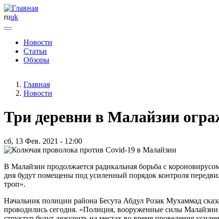
ru
uk
Новости
Статьи
Основная
Обзоры
навигация
Главная
Новости
Три деревни в Малайзии огр
сб, 13 Фев. 2021 - 12:00
В Малайзии продолжается радикальная борьба с короновирусом
дня будут помещены под усиленный порядок контроля передви
троп».
Начальник полиции района Бесута Абдул Розак Мухаммад сказ
проводились сегодня. «Полиция, вооруженные силы Малайзии и
структур будут дежурить на местах во время проведения усилен