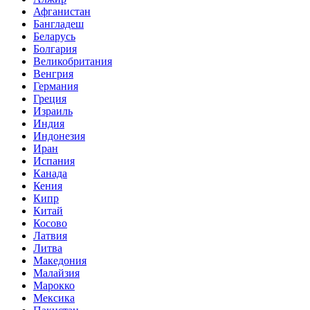
Афганистан
Бангладеш
Беларусь
Болгария
Великобритания
Венгрия
Германия
Греция
Израиль
Индия
Индонезия
Иран
Испания
Канада
Кения
Кипр
Китай
Косово
Латвия
Литва
Македония
Малайзия
Марокко
Мексика