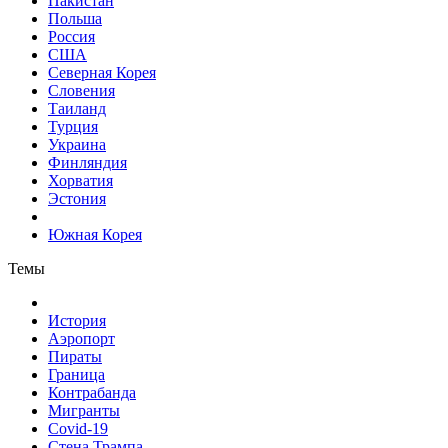
Пакистан
Польша
Россия
США
Северная Корея
Словения
Таиланд
Турция
Украина
Финляндия
Хорватия
Эстония
Южная Корея
Темы
История
Аэропорт
Пираты
Граница
Контрабанда
Мигранты
Covid-19
Стена Трампа