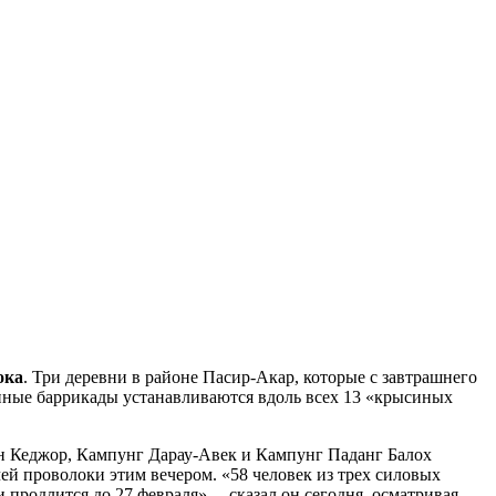
ока
. Три деревни в районе Пасир-Акар, которые с завтрашнего
ные баррикады устанавливаются вдоль всех 13 «крысиных
ан Кеджор, Кампунг Дарау-Авек и Кампунг Паданг Балох
ей проволоки этим вечером. «58 человек из трех силовых
продлится до 27 февраля», – сказал он сегодня, осматривая