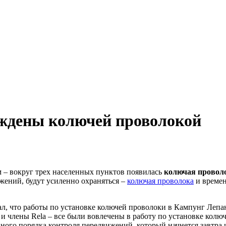
аждены колючей проволокой
 – вокруг трех населенных пунктов появилась
колючая провол
жений, будут усиленно охраняться –
колючая проволока
и времен
ал, что работы по установке колючей проволоки в Кампунг Леп
 члены Rela – все были вовлечены в работу по установке колюч
ного порядка контроля передвижений, который начнется завтра и 