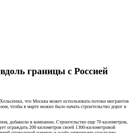
вдоль границы с Россией
 Хельсинки, что Москва может использовать потоки мигрантов
азом, чтобы в марте можно было начать строительство дорог и
юня, добавили в компании. Строительство еще 70 километров,
ует ограждать 200 километров своей 1300-километровой
олючей проволокой наверху и особо уязвимыми участками,