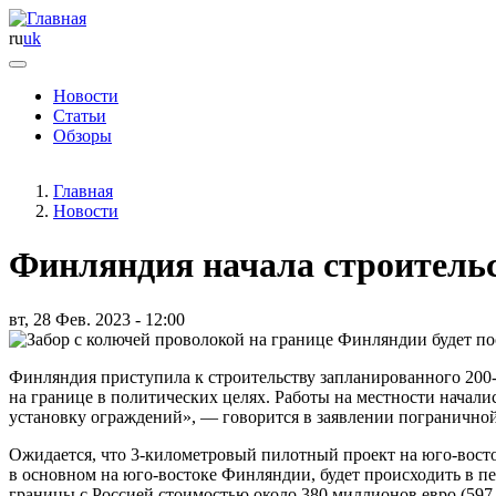
ru
uk
Новости
Статьи
Основная
Обзоры
навигация
Главная
Новости
Финляндия начала строительс
вт, 28 Фев. 2023 - 12:00
Финляндия приступила к строительству запланированного 200-
на границе в политических целях. Работы на местности началис
установку ограждений», — говорится в заявлении пограничн
Ожидается, что 3-километровый пилотный проект на юго-восто
в основном на юго-востоке Финляндии, будет происходить в п
границы с Россией стоимостью около 380 миллионов евро (597 