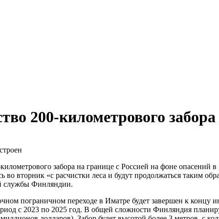
тво 200-километрового забора 
километрового забора на границе с Россией на фоне опасений в
ь во вторник «с расчистки леса и будут продолжаться таким обр
ой службы Финляндии.
чном пограничном переходе в Иматре будет завершен к концу и
ериод с 2023 по 2025 год. В общей сложности Финляндия планир
миллионов долларов). Забор будет высотой более 3 метров, с к