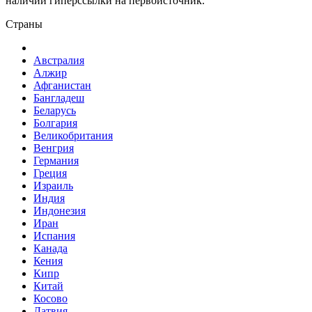
наличии гиперссылки на первоисточник.
Страны
Австралия
Алжир
Афганистан
Бангладеш
Беларусь
Болгария
Великобритания
Венгрия
Германия
Греция
Израиль
Индия
Индонезия
Иран
Испания
Канада
Кения
Кипр
Китай
Косово
Латвия