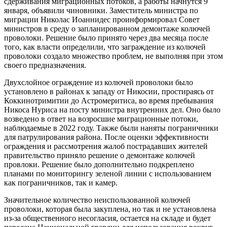
сдерживания миграционных потоков, а работы начнутся 9
января, объявили чиновники. Заместитель министра по
миграции Николас Иоаннидес проинформировал Совет
министров в среду о запланированном демонтаже колючей
проволоки. Решение было принято через два месяца после
того, как власти определили, что заграждение из колючей
проволоки создало множество проблем, не выполняя при этом
своего предназначения.
Двухслойное ограждение из колючей проволоки было
установлено в районах к западу от Никосии, простираясь от
Коккинотримитии до Астромеритиса, во время пребывания
Никоса Нуриса на посту министра внутренних дел. Оно было
возведено в ответ на возросшие миграционные потоки,
наблюдаемые в 2022 году. Также были наняты пограничники
для патрулирования района. После оценки эффективности
ограждения и рассмотрения жалоб пострадавших жителей
правительство приняло решение о демонтаже колючей
провлоки. Решение было дополнительно подкреплено
планами по мониторингу зеленой линии с использованием
как пограничников, так и камер.
Значительное количество неиспользованной колючей
проволоки, которая была закуплена, но так и не установлена
из-за общественного несогласия, остается на складе и будет