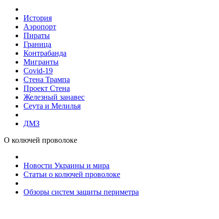
История
Аэропорт
Пираты
Граница
Контрабанда
Мигранты
Covid-19
Стена Трампа
Проект Стена
Железный занавес
Сеута и Мелилья
ДМЗ
О колючей проволоке
Новости Украины и мира
Статьи о колючей проволоке
Обзоры систем защиты периметра